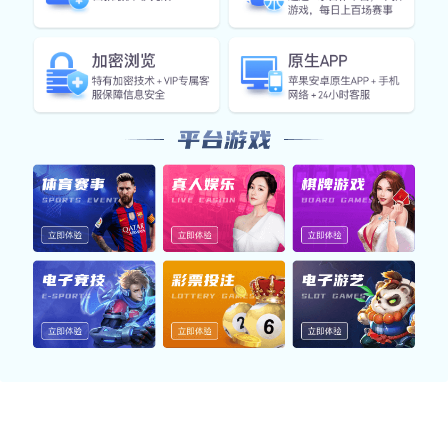
入口-爱体育(中国) 数据资源。
互动社群生态
构建多维度互动模块，汇聚分析、评论与赛
事讨论社区，提升用户黏性与归属感。无论
新手还是资深用户，都能在 爱体育网页版
找到自己的话语场。
五大功能专区标签切换
一键切换你想了解的功能模块，内容直观明了，适合用户快速