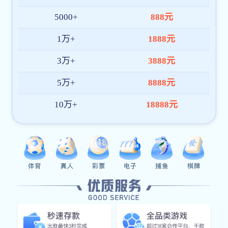
天 × 24 小时不间断在线，响应高效，快速
协助解决访问、账号、数据使用等问题，服
务可靠，沟通顺畅。
隐私与数据保护
采用多重加密策略与权限控制机制，全方位
保障用户信息与数据交互安全。爱体育网页
版 始终坚持以用户隐私为首要原则，守护每
一次访问。
高效系统响应
无论是赛事浏览、数据调用或内容切换，系
统响应均保持毫秒级速度，极大提升使用流
畅度，让您高效获取 爱体育官方端网站登录