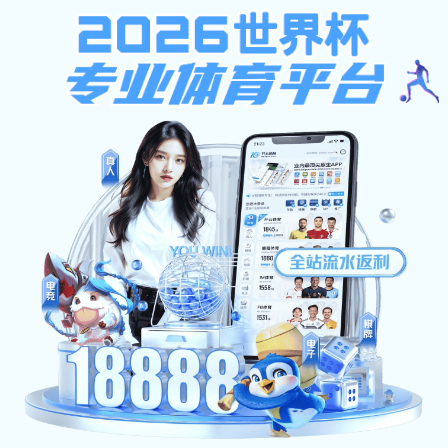
注册入口
爱体育网页版
—— 比赛